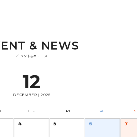
V
E
N
T
&
N
E
W
S
イベント&ニュース
12
DECEMBER | 2025
D
THU
FRI
SAT
S
4
5
6
7