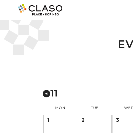
E
11
MON
TUE
WE
1
2
3