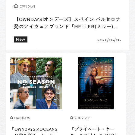
OWNDAYS
【OWNDAYS|オンデーズ】スペイン バルセロナ
発のアイウェアブランド「MELLER(メラー)」
エッジの 効いたデザイン x サステナブル素材
で若年層から注目
New
2026/08/08
OWNDAYS
シネモンド
『OWNDAYS×OCEANS
『プライベート・ケー