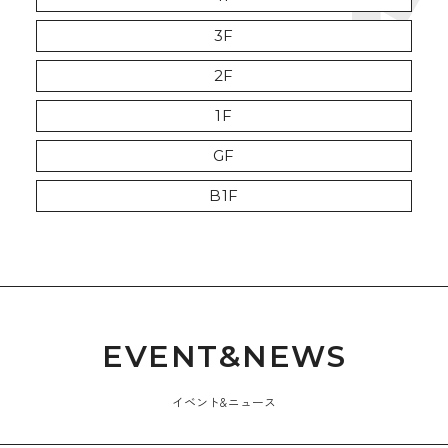
3F
グッズ・雑貨
すべて
ファッション
・書籍
2F
検索
1F
GF
レストラン
サービス
B1F
・カフェ
・その他
E
V
E
N
T
&
N
E
W
S
イベント&ニュース