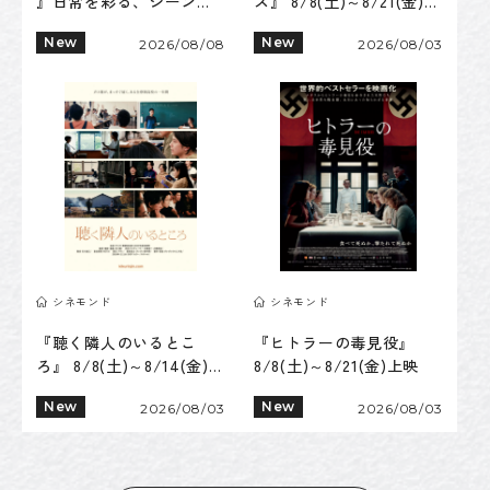
』日常を彩る、シーンレ
ス』 8/8(土)～8/21(金)上
スなアイウェアコレクシ
映
New
New
ョン
2026/08/08
2026/08/03
シネモンド
シネモンド
『聴く隣人のいるとこ
『ヒトラーの毒見役』
ろ』 8/8(土)～8/14(金)上
8/8(土)～8/21(金)上映
映
New
New
2026/08/03
2026/08/03