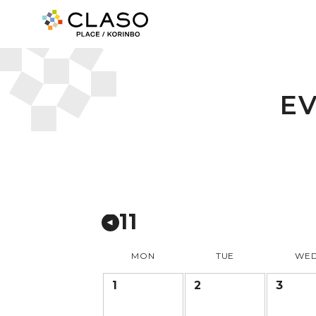
E
11
MON
TUE
WE
1
2
3