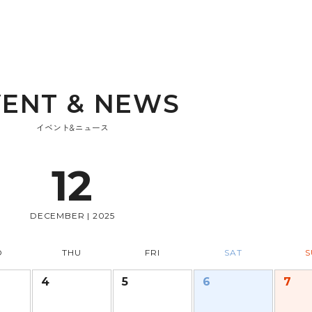
V
E
N
T
&
N
E
W
S
イベント&ニュース
12
DECEMBER | 2025
D
THU
FRI
SAT
S
4
5
6
7