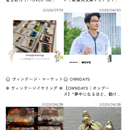
STYLES~
ＲＴ！
2026/07/13
2025/06/30
ヴィンテージ・マーケット
OWNDAYS
❇︎ ヴィンテージイヤリング ❇︎
【OWNDAYS｜オンデー
ズ】”夢中になるほど、動ける
メガネ”新感覚フィットの
2025/06/28
2025/06/28
「OWNDAYS｜MOVE」が登
場！