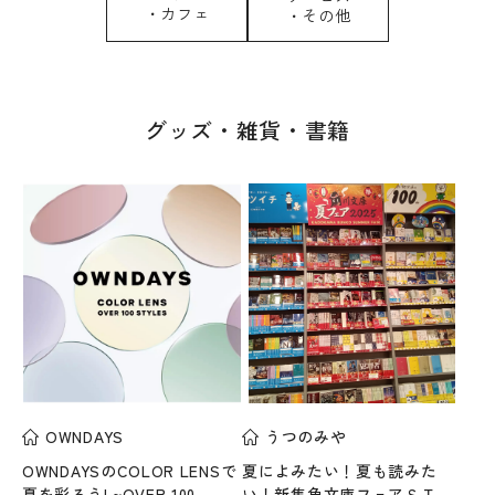
・カフェ
・その他
グッズ・雑貨・書籍
OWNDAYS
うつのみや
OWNDAYSのCOLOR LENSで
夏によみたい！夏も読みた
夏を彩ろう! ~OVER 100
い！新集角文庫フェアＳＴＡ