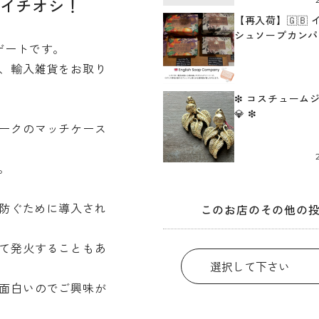
イチオシ！
【再入荷】🇬🇧
シュソープカンパニ
ゲートです。
、輸入雑貨をお取り
❇︎ コスチューム
💎 ❇︎
ークのマッチケース
。
を防ぐために導入され
このお店のその他の
て発火することもあ
面白いのでご興味が