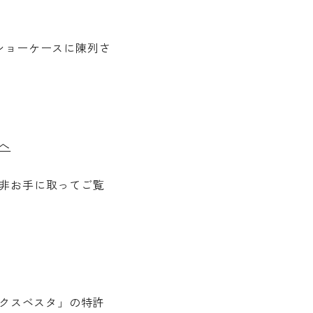
ショーケースに陳列さ
へ
非お手に取ってご覧
ックスベスタ」の特許