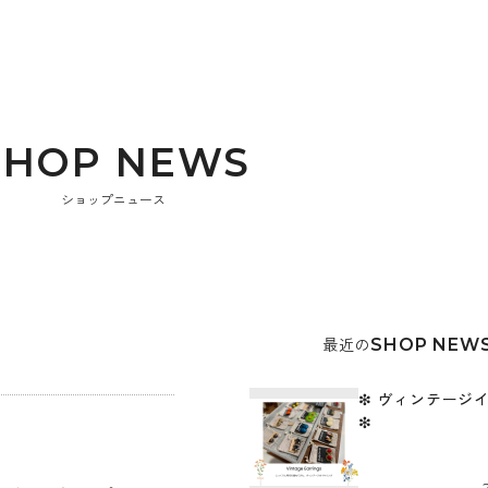
S
H
O
P
N
E
W
S
ショップニュース
最近の
SHOP NEW
❇︎ ヴィンテージ
❇︎