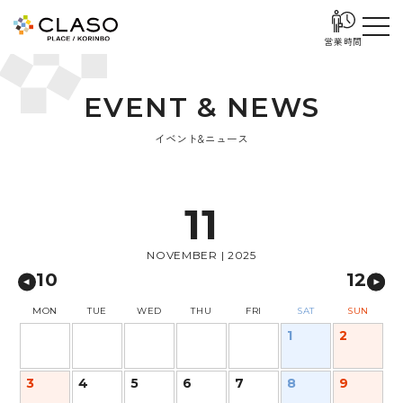
営業時間
E
V
E
N
T
&
N
E
W
S
イベント&ニュース
11
NOVEMBER | 2025
10
12
MON
TUE
WED
THU
FRI
SAT
SUN
1
2
3
4
5
6
7
8
9