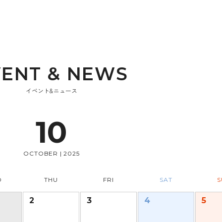
V
E
N
T
&
N
E
W
S
イベント&ニュース
10
OCTOBER | 2025
D
THU
FRI
SAT
S
2
3
4
5