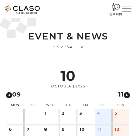
営業時間
E
V
E
N
T
&
N
E
W
S
イベント&ニュース
10
OCTOBER | 2025
09
11
MON
TUE
WED
THU
FRI
SAT
SUN
1
2
3
4
5
6
7
8
9
10
11
12