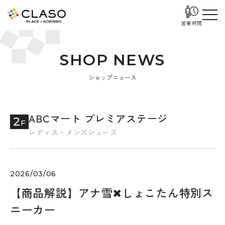
営業時間
S
H
O
P
N
E
W
S
ショップニュース
ABCマート プレミアステージ
2
F
レディス・メンズシューズ
2026/03/06
【商品解説】アナ雪✖しょこたん特別ス
ニーカー