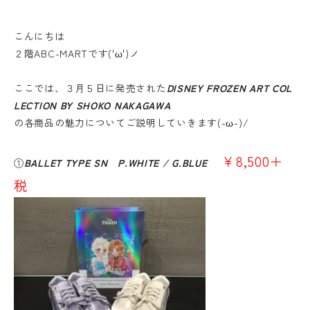
こんにちは
２階ABC-MARTです('ω')ノ
ここでは、３月５日に発売された
DISNEY FROZEN ART COL
LECTION BY SHOKO NAKAGAWA
の各商品の魅力についてご説明していきます(-ω-)/
￥8,500＋
①
BALLET TYPE SN P.WHITE / G.BLUE
税