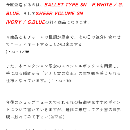
BALLET TYPE SN P.WHITE / G.
今回登場するのは、
BLUE
S
HEER VOLUME SN
、そして
IVORY / G.BLUE
の計４商品になります。
４商品ともチャームの種類が豊富で、その日の気分に合わせ
てコーディネートすることが出来ます♬
(・ω・)ノ👑
また、本コレクション限定のスペシャルボックスを用意し、
手に取る瞬間から『アナと雪の女王』の世界観を感じられる
仕様となっています。(｀・ω・´)❄️
今後のショップニュースでそれぞれの特徴やおすすめポイン
トについて書いていきますが、是非ご来店してアナ雪の世界
観に触れてみて下さい(≧▽≦)