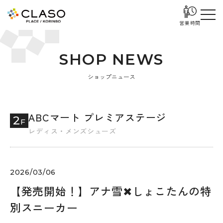
営業時間
S
H
O
P
N
E
W
S
ショップニュース
ABCマート プレミアステージ
2
F
レディス・メンズシューズ
2026/03/06
【発売開始！】アナ雪✖しょこたんの特
別スニーカー