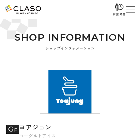
営業時間
S
H
O
P
I
N
F
O
R
M
A
T
I
O
N
ショップインフォメーション
ヨアジョン
G
F
ヨーグルトアイス