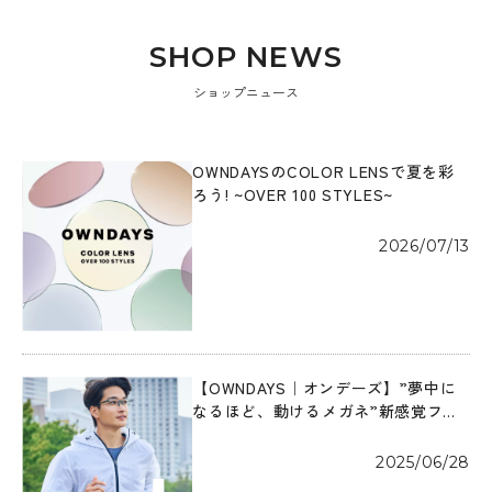
S
H
O
P
N
E
W
S
ショップニュース
OWNDAYSのCOLOR LENSで夏を彩
ろう! ~OVER 100 STYLES~
2026/07/13
【OWNDAYS｜オンデーズ】”夢中に
なるほど、動けるメガネ”新感覚フィ
ットの「OWNDAYS｜MOVE」が登
場！
2025/06/28