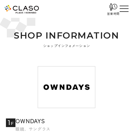
営業時間
S
H
O
P
I
N
F
O
R
M
A
T
I
O
N
ショップインフォメーション
OWNDAYS
1
F
眼鏡、サングラス