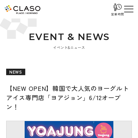
営業時間
E
V
E
N
T
&
N
E
W
S
イベント&ニュース
NEWS
【NEW OPEN】韓国で大人気のヨーグルト
アイス専門店「ヨアジョン」6/12オープ
ン！