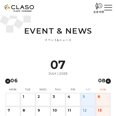
営業時間
E
V
E
N
T
&
N
E
W
S
イベント&ニュース
07
JULY | 2025
06
08
MON
TUE
WED
THU
FRI
SAT
SUN
1
2
3
4
5
6
7
8
9
10
11
12
13