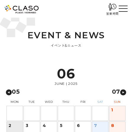
営業時間
E
V
E
N
T
&
N
E
W
S
イベント&ニュース
06
JUNE | 2025
05
07
MON
TUE
WED
THU
FRI
SAT
SUN
1
2
3
4
5
6
7
8