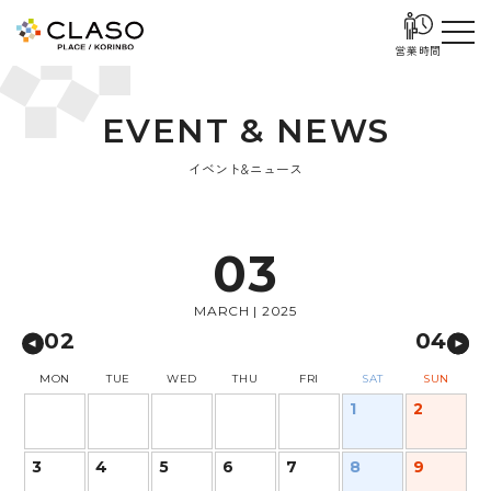
営業時間
E
V
E
N
T
&
N
E
W
S
イベント&ニュース
03
MARCH | 2025
02
04
MON
TUE
WED
THU
FRI
SAT
SUN
1
2
3
4
5
6
7
8
9