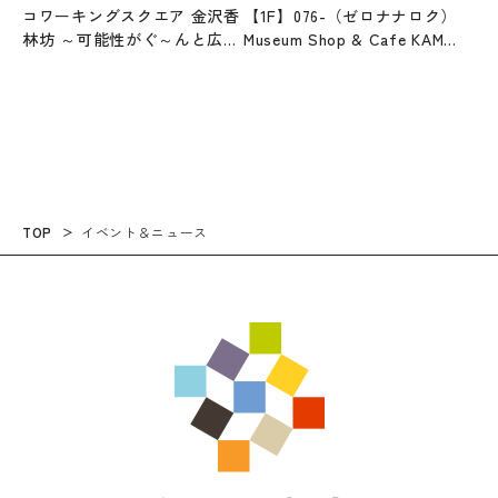
コワーキングスクエア 金沢香
【1F】076-（ゼロナナロク）
林坊 ～可能性がぐ～んと広が
Museum Shop & Cafe KAMU
る、新しい仕事場のカタチ～
kanazawa
TOP
イベント＆ニュース