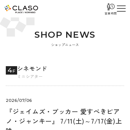
営業時間
S
H
O
P
N
E
W
S
ショップニュース
シネモンド
4
F
ミニシアター
2026/07/06
『ジェイムズ・ブッカー 愛すべきピア
ノ・ジャンキー』 7/11(土)～7/17(金)上