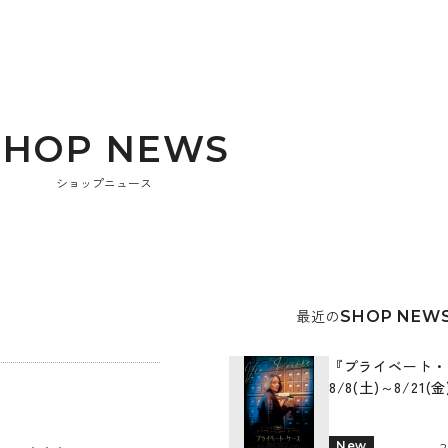
S
H
O
P
N
E
W
S
ショップニュース
最近の
SHOP NEW
『プライベート・
8/8(土)～8/21(
New