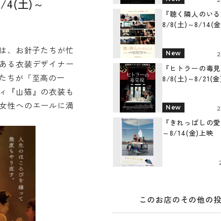
4(土)～
『聴く隣人のいる
8/8(土)～8/14(
では、お針子たちが忙
New
ある衣装デザイナー
『ヒトラーの毒見
たちが「至高の一
8/8(土)～8/21(
ィ『山猫』の衣装も
女性へのエールに満
New
『きれっぱしの愛』 
～8/14(金)上映
このお店のその他の