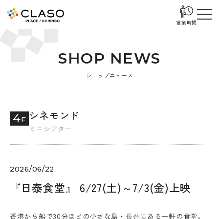
営業時間
S
H
O
P
N
E
W
S
ショップニュース
シネモンド
4
F
ミニシアター
2026/06/22
『日泰食堂』 6/27(土)～7/3(金)上映
香港から船で30分ほどの小さな島・長州にある一軒の食堂。