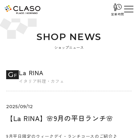
営業時間
S
H
O
P
N
E
W
S
ショップニュース
La RINA
G
F
イタリア料理・カフェ
2025/09/12
【La RINA】🌸9月の平日ランチ🌸
9月平日限定のウィークデイ・ランチコースのご紹介♪