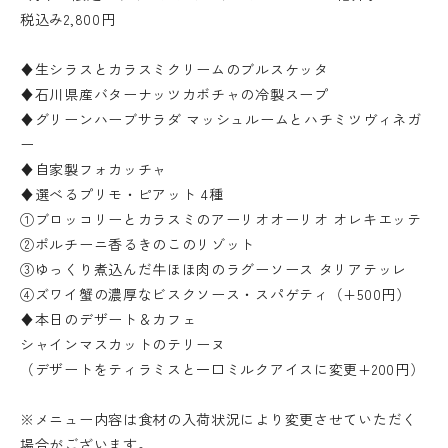
税込み2,800円
♦生シラスとカラスミクリームのブルスケッタ
♦石川県産バターナッツカボチャの冷製スープ
♦グリーンハーブサラダ マッシュルームとハチミツヴィネガ
ー
♦自家製フォカッチャ
♦選べるプリモ・ピアット 4種
①ブロッコリーとカラスミのアーリオオーリオ オレキエッテ
②ポルチーニ香るきのこのリゾット
③ゆっくり煮込んだ牛ほほ肉のラグーソース タリアテッレ
④ズワイ蟹の濃厚なビスクソース・スパゲティ（+500円）
♦本日のデザート＆カフェ
シャインマスカットのテリーヌ
（デザートをティラミスと一口ミルクアイスに変更+200円）
※メニュー内容は食材の入荷状況により変更させていただく
場合がございます。