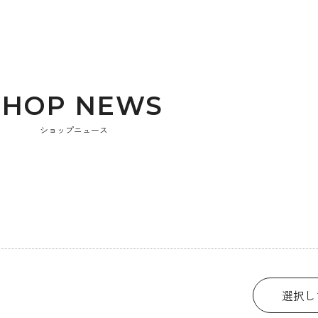
S
H
O
P
N
E
W
S
ショップニュース