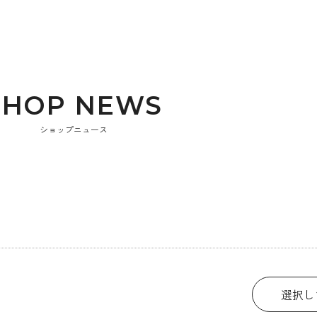
S
H
O
P
N
E
W
S
ショップニュース