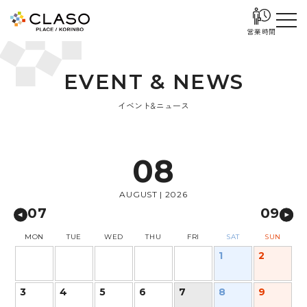
営業時間
E
V
E
N
T
&
N
E
W
S
イベント&ニュース
08
AUGUST | 2026
07
09
MON
TUE
WED
THU
FRI
SAT
SUN
1
2
3
4
5
6
7
8
9