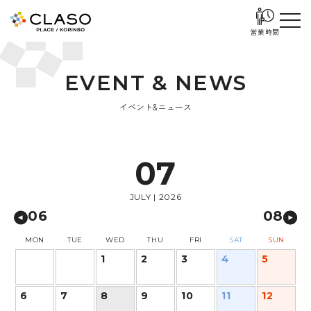
営業時間
E
V
E
N
T
&
N
E
W
S
イベント&ニュース
07
JULY | 2026
06
08
MON
TUE
WED
THU
FRI
SAT
SUN
1
2
3
4
5
6
7
8
9
10
11
12