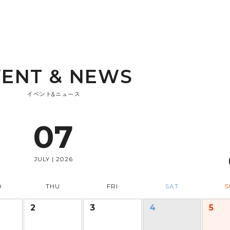
V
E
N
T
&
N
E
W
S
イベント&ニュース
07
JULY | 2026
D
THU
FRI
SAT
S
2
3
4
5