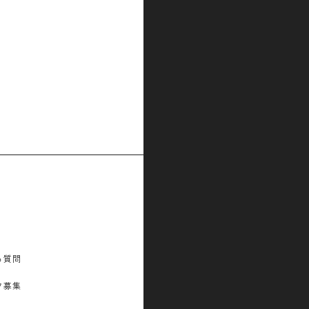
る質問
フ募集