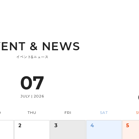
V
E
N
T
&
N
E
W
S
イベント&ニュース
07
JULY | 2026
D
THU
FRI
SAT
S
2
3
4
5