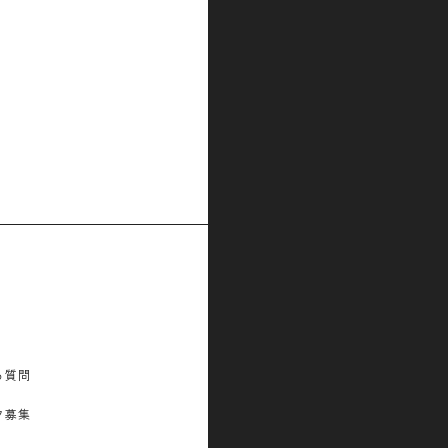
る質問
フ募集