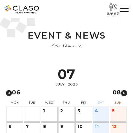
営業時間
E
V
E
N
T
&
N
E
W
S
イベント&ニュース
07
JULY | 2026
06
08
MON
TUE
WED
THU
FRI
SAT
SUN
1
2
3
4
5
6
7
8
9
10
11
12