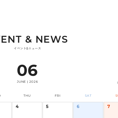
V
E
N
T
&
N
E
W
S
イベント&ニュース
06
JUNE | 2026
D
THU
FRI
SAT
S
4
5
6
7