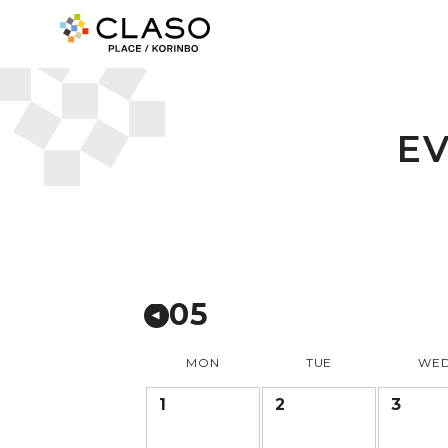
E
05
MON
TUE
WE
1
2
3