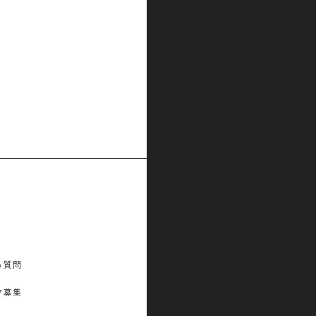
る質問
フ募集