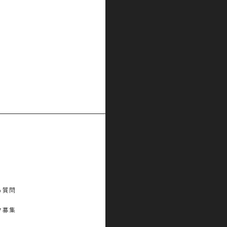
る質問
フ募集