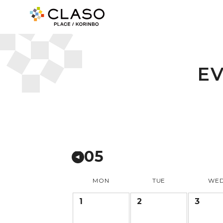
E
05
MON
TUE
WE
1
2
3