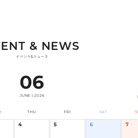
V
E
N
T
&
N
E
W
S
イベント&ニュース
06
JUNE | 2026
D
THU
FRI
SAT
S
4
5
6
7