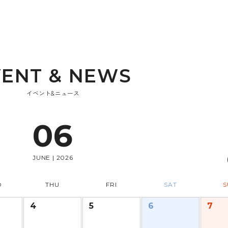
V
E
N
T
&
N
E
W
S
イベント&ニュース
06
JUNE | 2026
D
THU
FRI
SAT
S
4
5
6
7