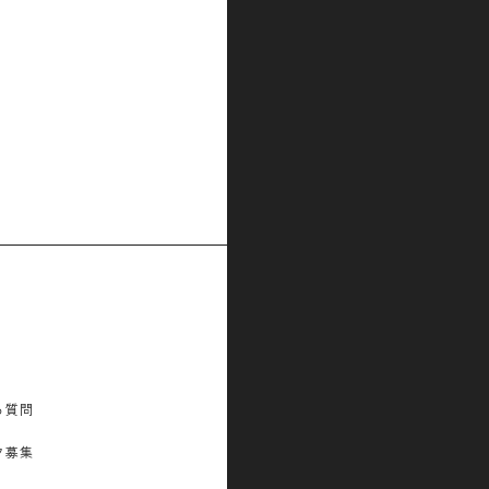
る質問
フ募集