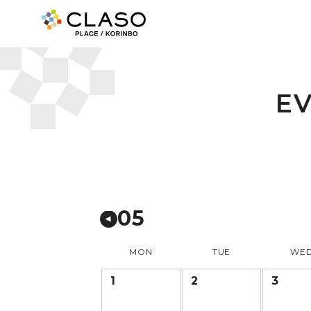
E
05
MON
TUE
WE
1
2
3