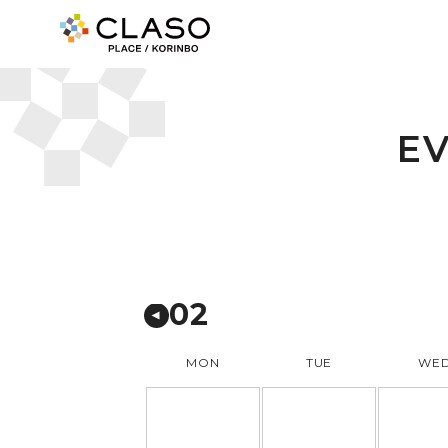
E
02
MON
TUE
WE