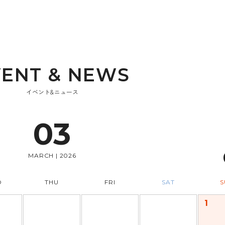
V
E
N
T
&
N
E
W
S
イベント&ニュース
03
MARCH | 2026
D
THU
FRI
SAT
S
1