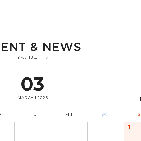
V
E
N
T
&
N
E
W
S
イベント&ニュース
03
MARCH | 2026
D
THU
FRI
SAT
S
1