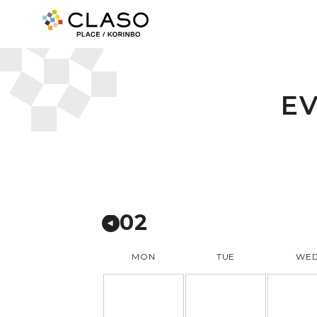
E
02
MON
TUE
WE