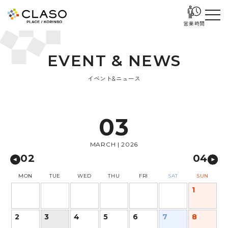
営業時間
E
V
E
N
T
&
N
E
W
S
イベント&ニュース
03
MARCH | 2026
02
04
MON
TUE
WED
THU
FRI
SAT
SUN
1
2
3
4
5
6
7
8