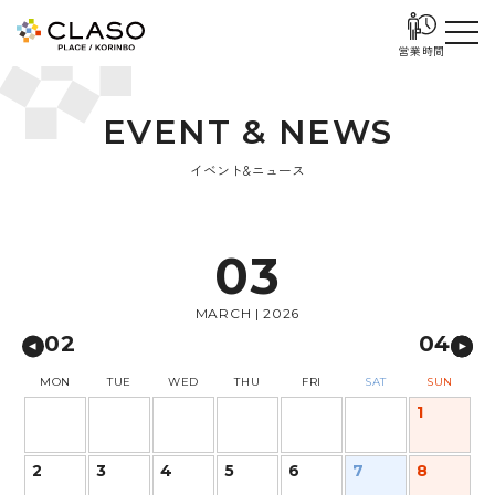
営業時間
E
V
E
N
T
&
N
E
W
S
イベント&ニュース
03
MARCH | 2026
02
04
MON
TUE
WED
THU
FRI
SAT
SUN
1
2
3
4
5
6
7
8