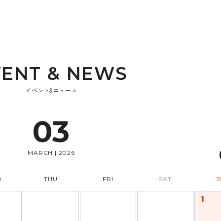
V
E
N
T
&
N
E
W
S
イベント&ニュース
03
MARCH | 2026
D
THU
FRI
SAT
S
1