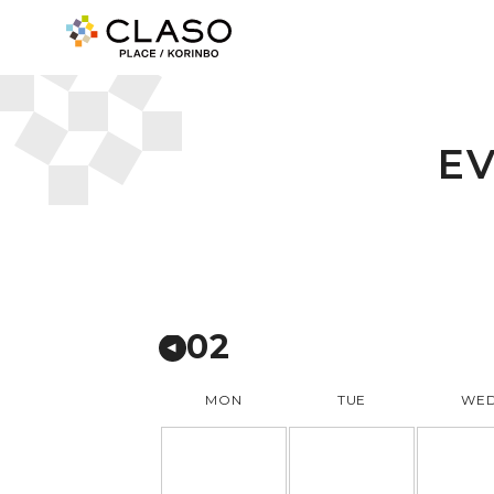
E
02
MON
TUE
WE