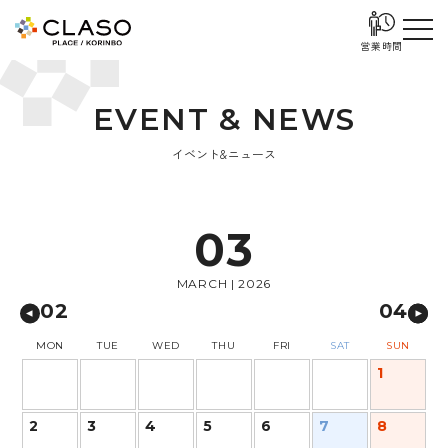
営業時間
E
V
E
N
T
&
N
E
W
S
イベント&ニュース
03
MARCH | 2026
02
04
MON
TUE
WED
THU
FRI
SAT
SUN
1
2
3
4
5
6
7
8