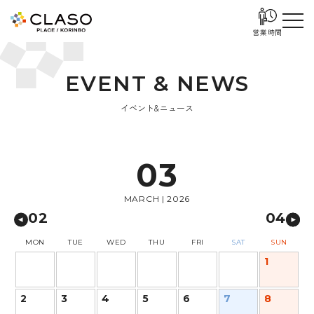
営業時間
E
V
E
N
T
&
N
E
W
S
イベント&ニュース
03
MARCH | 2026
02
04
MON
TUE
WED
THU
FRI
SAT
SUN
1
2
3
4
5
6
7
8