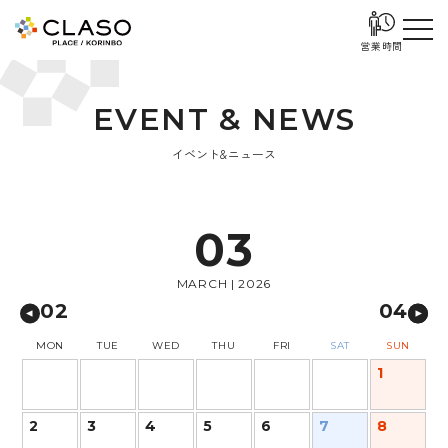
営業時間
E
V
E
N
T
&
N
E
W
S
イベント&ニュース
03
MARCH | 2026
02
04
MON
TUE
WED
THU
FRI
SAT
SUN
1
2
3
4
5
6
7
8