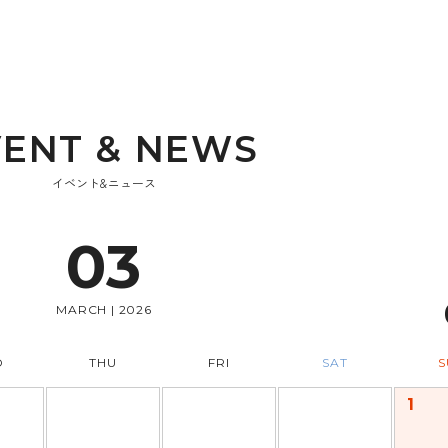
V
E
N
T
&
N
E
W
S
イベント&ニュース
03
MARCH | 2026
D
THU
FRI
SAT
S
1