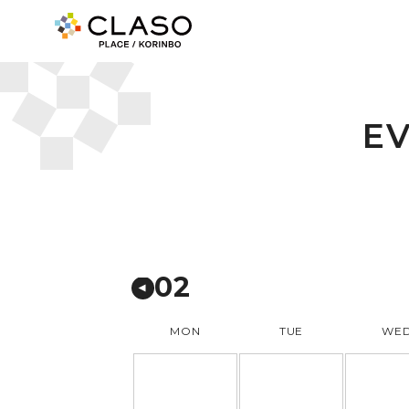
E
02
MON
TUE
WE