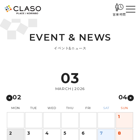
営業時間
E
V
E
N
T
&
N
E
W
S
イベント&ニュース
03
MARCH | 2026
02
04
MON
TUE
WED
THU
FRI
SAT
SUN
1
2
3
4
5
6
7
8