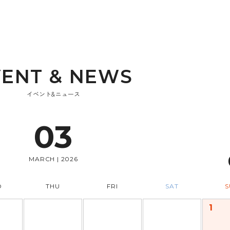
V
E
N
T
&
N
E
W
S
イベント&ニュース
03
MARCH | 2026
D
THU
FRI
SAT
S
1