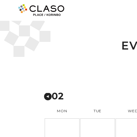
E
02
MON
TUE
WE