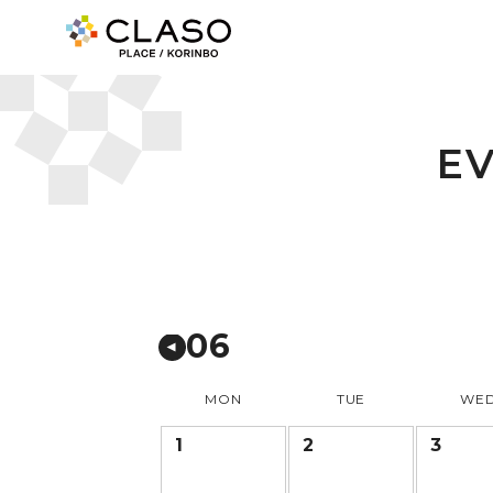
E
06
MON
TUE
WE
1
2
3