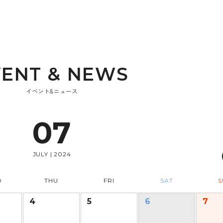
V
E
N
T
&
N
E
W
S
イベント&ニュース
07
JULY | 2024
D
THU
FRI
SAT
S
4
5
6
7