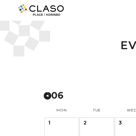
E
06
MON
TUE
WE
1
2
3