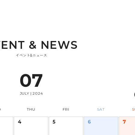
V
E
N
T
&
N
E
W
S
イベント&ニュース
07
JULY | 2024
D
THU
FRI
SAT
S
4
5
6
7