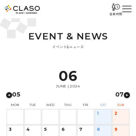
営業時間
E
V
E
N
T
&
N
E
W
S
イベント&ニュース
06
JUNE | 2024
05
07
MON
TUE
WED
THU
FRI
SAT
SUN
1
2
3
4
5
6
7
8
9